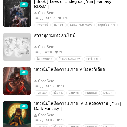
[ Book ] Tales of Endegrus [ Yuri | Fantasy |
จบ
BDSM ]
ChaoSera
18K
178
29
แฟนตาซี
ผจญภัย
แฟนตาซี/fantasy
มนุษย์หมาป่า
werewolf
ไขปริศนา
แก้คำสาป
นางพญา
สารานุกรมเทรเซนไทน์
จอมเวท
โลกแฟนตาซี
Girllove/Yuri/หญิงรักหญิง
เวทมนตร์
ChaoSera
2K
20
7
โลกแฟนตาซี
โลกแห่งแฟนตาซี
สัตว์วิเศษ
โลกคู่ขนาน
fantastyworld
LOSTWORLD
ปกรณัมโลหิตคราม ภาค V บัลลังก์เลือด
จบ
ChaoSera
1K
14
39
Girl love
แอ็คชั่น
สงคราม
เวทมนตร์
ผจญภัย
นิยายแฟนตาซี
ปีศาจ
สัตว์ประหลาด
DarkFantasy
ปกรณัมโลหิตคราม ภาค IV เปลวสงคราม [ Yuri |
จบ
GirlLove/Yuri
bdsm
ต่อสู้
แอ็คชั่น
ดราม่า
Dark Fantasy ]
อสูร
Fantasy
เทพ
มาร
สัตว์อสูร
magic
ChaoSera
3K
16
42
Girl love
แอ็คชั่น
สงคราม
เวทมนตร์
ผจญภัย