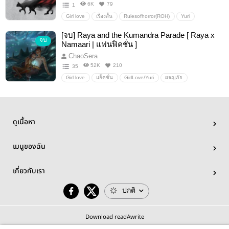
6K
79
1
Girl love
เรื่องสั้น
Rulesofhorror(ROH)
Yuri
เรื่องคนเล่าGL
[จบ] Raya and the Kumandra Parade [ Raya x
จบ
Namaari | แฟนฟิคชั่น ]
ChaoSera
52K
210
35
Girl love
แอ็คชั่น
GirlLove/Yuri
ผจญภัย
แฟนฟิคชั่น
ตลก
namarixraya
ratld
Rayaandthelastdragon
ดูเนื้อหา
เมนูของฉัน
เกี่ยวกับเรา
ปกติ
Download readAwrite