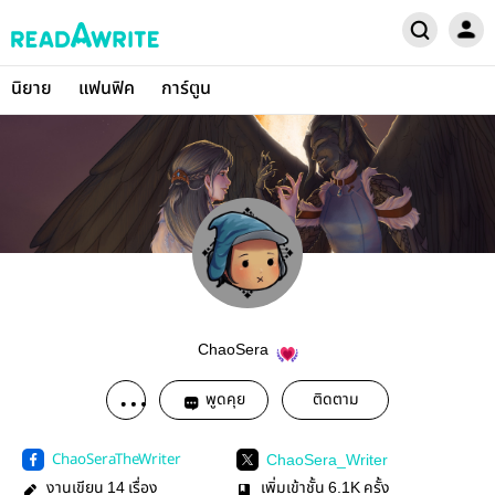
นิยาย
แฟนฟิค
การ์ตูน
ChaoSera
พูดคุย
ติดตาม
ChaoSeraTheWriter
ChaoSera_Writer
งานเขียน
เรื่อง
เพิ่มเข้าชั้น
ครั้ง
14
6.1K