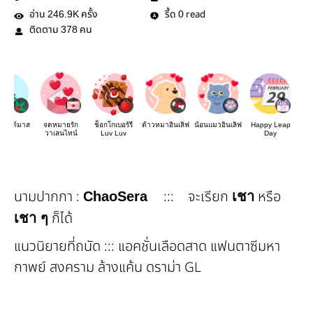
อ่าน
ครั้ง
รี้ด
read
246.9K
0
ติดตาม
คน
378
์คริสต์มาส
จดหมายรัก
ช็อกโกเบอร์รี
ต้าวหมาอินเลิฟ
น้อนแมวอินเลิฟ
Happy Leap
วาเลนไทน์
Luv Luv
Day
นามปากกา :
::: จะเรียก
หรือ
ChaoSera
เชา
ก็ได้
เชา ๆ
แนวนิยายที่ถนัด ::: แอคชั่นเลือดสาด แฟนตาซีมหา
กาพย์ สงคราม ล้างแค้น ดราม่า GL