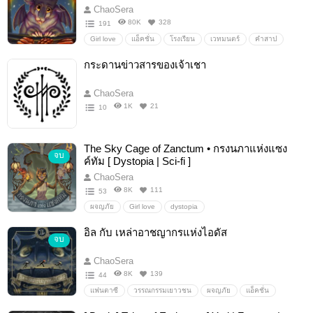
dragon
ChaoSera
80K
328
191
Girl love
แอ็คชั่น
โรงเรียน
เวทมนตร์
คำสาป
ครอบครัว
แม่มด
เจ้าหญิง
GirlLove/Yuri
กระดานข่าวสารของเจ้าเชา
สงคราม
ปีศาจ
นิยายแฟนตาซี
ต่อสู้
drama
อสูร
สัตว์ประหลาด
ผจญภัย
เพื่อนสนิท
ลึกลับ
ChaoSera
พลังวิเศษ
1K
21
10
The Sky Cage of Zanctum • กรงนภาแห่งแซง
จบ
ค์ทัม [ Dystopia | Sci-fi ]
ChaoSera
8K
111
53
ผจญภัย
Girl love
dystopia
นิยายแฟนตาซี/Sci-Fi/ไลท์โนเวล
Scifi-Fantasy
Action-Scifi
อิล กับ เหล่าอาชญากรแห่งไอดัส
จบ
Dystopian
ความเชื่อ
Post-apocalypse
แอคชั่น/action
ศาสนา
ศรัทธา
GirlLove/Yuri
ChaoSera
steampunk
Scrappunk
GREENPUNK
skypunk
8K
139
44
แฟนตาซี
วรรณกรรมเยาวชน
ผจญภัย
แอ็คชั่น
อาชญากรรม
ฆาตกร
ตำรวจ
สมบัติ
เวทมนตร์