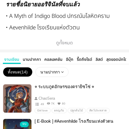
รายชื่อนิยายออริจินัลที่จบแล้ว
• A Myth of Indigo Blood ปกรณัมโลหิตคราม
• Aevenhilde โรงเรียนแห่งตัวตน
• Tales of Endegrus
ดูทั้งหมด
• อิล กับ เหล่าอาชญากรแห่งไอดัส
งานเขียน
นามปากกา
คอลเลคชัน
อีบุ๊ก
รี้ดถึงไรต์
ลิสต์
สุดยอดนักโด
ทั้งหมด(
14
)
นามปากกา
คิวนิยายปัจจุบัน...
- The Sky Cage of Zanctum กรงนภาแห่งแซงค์ทัม
⋄ ระบบภูตอักษรของดรายิซโซ่ ⋄
ChaoSera
7K
80
49
Girl love
ผจญภัย
ปลูกต้นไม้
สัตว์ประหลาด
เวทมนตร์
ระบบ
สกิล
มังกร
ต่อสู้
ฮาเร็ม
[ E-Book ] #Aevenhilde โรงเรียนแห่งตัวตน
จบ
ทะเลทราย
ดันเจี้ยน
ผจญภัย
แอ็คชั่น
เทพเจ้า