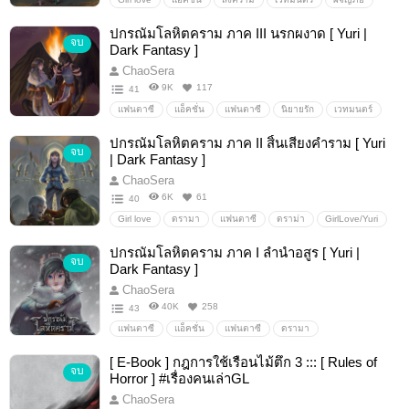
นิยายแฟนตาซี
ปีศาจ
สัตว์ประหลาด
DarkFantasy
ปกรณัมโลหิตคราม ภาค III นรกผงาด [ Yuri |
จบ
GirlLove/Yuri
bdsm
ต่อสู้
Action
Fantasy
Dark Fantasy ]
ดราม่า
อสูร
เทพ
มาร
สัตว์อสูร
ChaoSera
9K
117
41
แฟนตาซี
แอ็คชั่น
แฟนตาซี
นิยายรัก
เวทมนตร์
อสูร
ดราม่า
สงคราม
ต่อสู้
สัตว์ประหลาด
ปกรณัมโลหิตคราม ภาค II สิ้นเสียงคำราม [ Yuri
จบ
มาร
เทพ
DarkFantasy
GirlLove/Yuri
GirlLove
| Dark Fantasy ]
แอ็คชั่น
แฟนตาซีเกมออนไลน์ต่างโลก
ChaoSera
6K
61
40
Girl love
ดรามา
แฟนตาซี
ดราม่า
GirlLove/Yuri
DarkFantasy
สงคราม
ต่อสู้
เวทมนตร์
ปีศาจ
ปกรณัมโลหิตคราม ภาค I ลำนำอสูร [ Yuri |
จบ
สัตว์ประหลาด
อสูร
เทพ
มาร
ผจญภัย
Dark Fantasy ]
นิยายรัก
ChaoSera
40K
258
43
แฟนตาซี
แอ็คชั่น
แฟนตาซี
ดรามา
GirlLove/Yuri
DarkFantasy
สงคราม
ต่อสู้
[ E-Book ] กฎการใช้เรือนไม้ตึก 3 ::: [ Rules of
จบ
เวทมนตร์
สัตว์ประหลาด
ปีศาจ
อสูร
เทพ
Horror ] #เรื่องคนเล่าGL
มาร
ผจญภัย
นิยายรัก
ย้อนยุค
ChaoSera